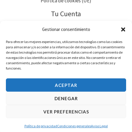
Política de cookies (UE)
Tu Cuenta
Pedidos
Gestionar consentimiento
Direcciones
Para ofrecer las mejores experiencias, utilizamos tecnologías como las cookies
Métodos de pago
para almacenar y/o acceder a la información del dispositivo. El consentimiento
de estas tecnologías nos permitirá procesar datos como el comportamiento de
Detalles de la cuenta
navegación o las identificaciones únicas en este sitio. No consentir o retirar el
consentimiento, puede afectar negativamente a ciertas características y
Contraseña perdida
funciones.
Descargas
ACEPTAR
DENEGAR
Todos los derechos reservados© 2026 PiArtesanales
VER PREFERENCIAS
Política de privacidad
Condiciones generales
Aviso Legal