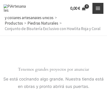
Ir
Inicio
0,00
€
al
Descubre bisutería artesanal, accesorios hechos a mano
y collares artesanales únicos
contenido
Productos
Piedras Naturales
Conjunto de Bisutería Exclusivo con Howlita Roja y Coral
Tenemos grandes proyectos por anunciar
Se está cocinando algo grande. Nuestra tienda está
en obras y pronto abrirá sus puertas.