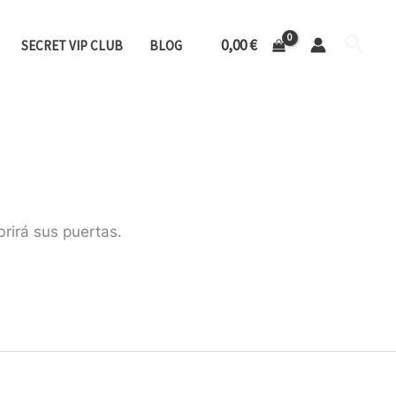
as Naturales
Busca
0,00
€
SECRET VIP CLUB
BLOG
rirá sus puertas.