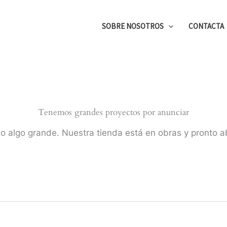
chos a mano y collares artesanales únicos
Productos
Piedr
no
SOBRE NOSOTROS
CONTACTA
Tenemos grandes proyectos por anunciar
o algo grande. Nuestra tienda está en obras y pronto ab