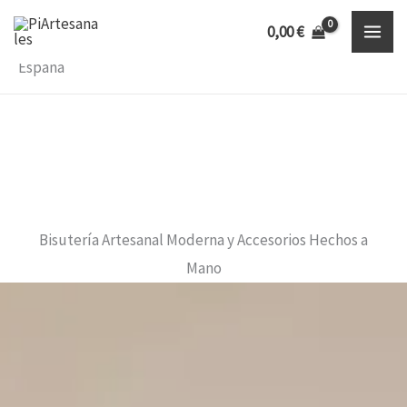
Ir
Inicio
0,00
€
al
Bisutería Artesanal y Accesorios Hechos a Mano en
España
contenido
Bisutería Artesanal Moderna y Accesorios Hechos a
Mano