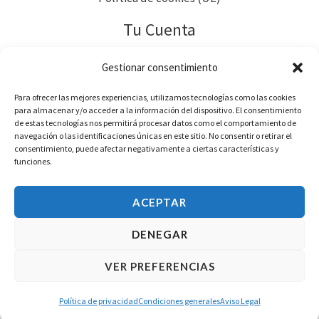
Tu Cuenta
Pedidos
Gestionar consentimiento
Direcciones
Para ofrecer las mejores experiencias, utilizamos tecnologías como las cookies
Métodos de pago
para almacenar y/o acceder a la información del dispositivo. El consentimiento
de estas tecnologías nos permitirá procesar datos como el comportamiento de
Detalles de la cuenta
navegación o las identificaciones únicas en este sitio. No consentir o retirar el
consentimiento, puede afectar negativamente a ciertas características y
Contraseña perdida
funciones.
Descargas
ACEPTAR
DENEGAR
Todos los derechos reservados© 2026 PiArtesanales
VER PREFERENCIAS
Política de privacidad
Condiciones generales
Aviso Legal