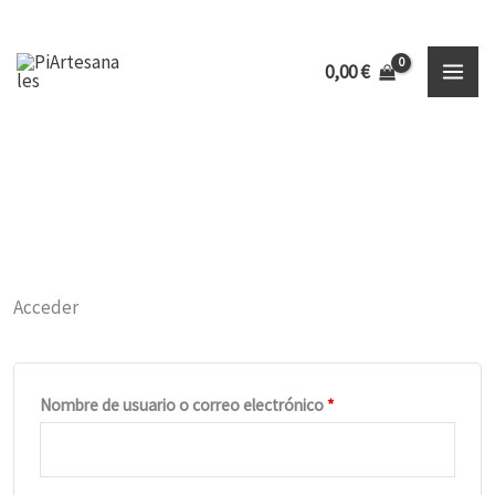
Ir
Inicio
Cuenta
0,00
€
al
contenido
Acceder
Obligatorio
Nombre de usuario o correo electrónico
*