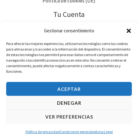
Política de cookies (UE)
Tu Cuenta
Pedidos
Gestionar consentimiento
Direcciones
Para ofrecer las mejores experiencias, utilizamos tecnologías como las cookies
Métodos de pago
para almacenar y/o acceder a la información del dispositivo. El consentimiento
de estas tecnologías nos permitirá procesar datos como el comportamiento de
Detalles de la cuenta
navegación o las identificaciones únicas en este sitio. No consentir o retirar el
consentimiento, puede afectar negativamente a ciertas características y
Contraseña perdida
funciones.
Descargas
ACEPTAR
DENEGAR
Todos los derechos reservados© 2026 PiArtesanales
VER PREFERENCIAS
Política de privacidad
Condiciones generales
Aviso Legal