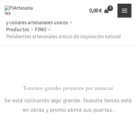
Ir
Inicio
0,00
€
al
Descubre bisutería artesanal, accesorios hechos a mano
y collares artesanales únicos
contenido
Productos
FIMO
Pendientes artesanales únicos de inspiración natural
Tenemos grandes proyectos por anunciar
Se está cocinando algo grande. Nuestra tienda está
en obras y pronto abrirá sus puertas.