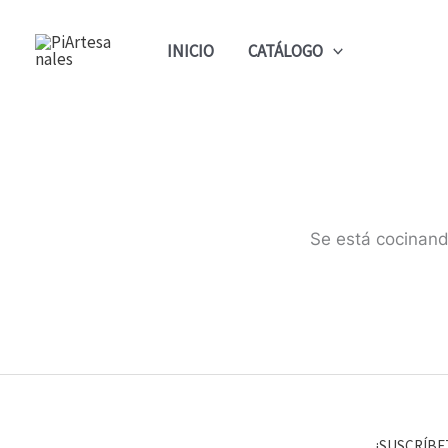
Ir
Inicio
Productos
resin stud earrings
al
INICIO
CATÁLOGO
contenido
Se está cocinand
¡SUSCRÍBE