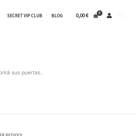
Busca
0,00
€
SECRET VIP CLUB
BLOG
rirá sus puertas.
ER PEDIDO!