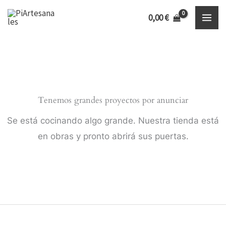
Ir
Inicio
Productos
pendientes con piedra luna
0,00
€
al
contenido
Tenemos grandes proyectos por anunciar
Se está cocinando algo grande. Nuestra tienda está
en obras y pronto abrirá sus puertas.