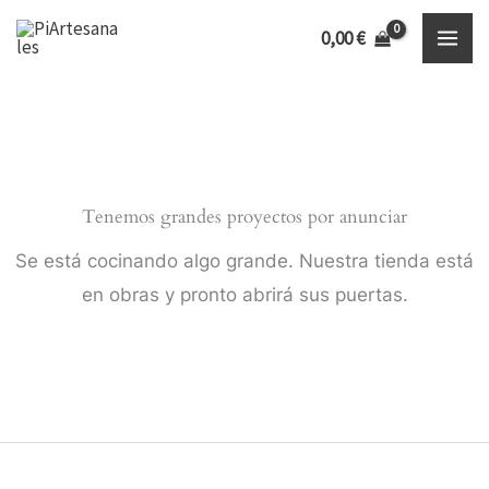
Ir
Inicio
Productos
pendientes circulo de resina
0,00
€
al
contenido
Tenemos grandes proyectos por anunciar
Se está cocinando algo grande. Nuestra tienda está
en obras y pronto abrirá sus puertas.