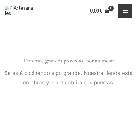
Ir
Inicio
Productos
hechos a mano
0,00
€
al
contenido
Tenemos grandes proyectos por anunciar
Se está cocinando algo grande. Nuestra tienda está
en obras y pronto abrirá sus puertas.