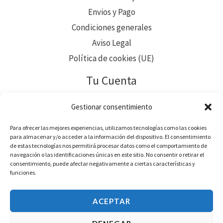
Envios y Pago
Condiciones generales
Aviso Legal
Política de cookies (UE)
Tu Cuenta
Pedidos
Gestionar consentimiento
Direcciones
Para ofrecer las mejores experiencias, utilizamos tecnologías como las cookies
Métodos de pago
para almacenar y/o acceder a la información del dispositivo. El consentimiento
de estas tecnologías nos permitirá procesar datos como el comportamiento de
Detalles de la cuenta
navegación o las identificaciones únicas en este sitio. No consentir o retirar el
consentimiento, puede afectar negativamente a ciertas características y
Contraseña perdida
funciones.
Descargas
ACEPTAR