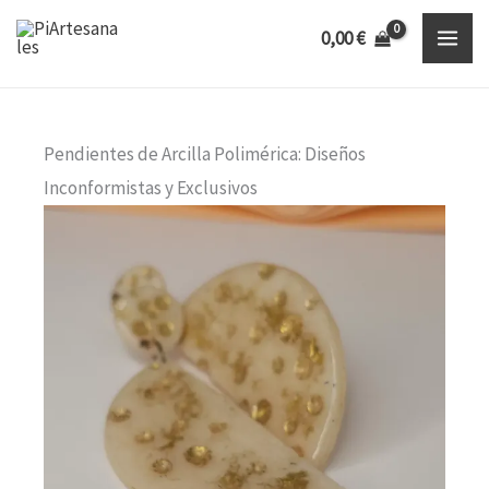
Ir
Inicio
Colecciones Exclusivas
0,00
€
al
Pendientes de Arcilla Polimérica
contenido
Pendientes de Arcilla Polimérica: Diseños
Inconformistas y Exclusivos